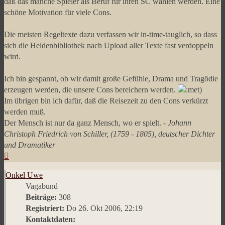
daß das manche Spieler als Beruf für ihren SC wählen werden. Eine
schöne Motivation für viele Cons.
Die meisten Regeltexte dazu verfassen wir in-time-tauglich, so dass
sich die Heldenbibliothek nach Upload aller Texte fast verdoppeln
wird.
Ich bin gespannt, ob wir damit große Gefühle, Drama und Tragödie
erzeugen werden, die unsere Cons bereichern werden.
Im übrigen bin ich dafür, daß die Reisezeit zu den Cons verkürzt
werden muß.
Der Mensch ist nur da ganz Mensch, wo er spielt. -
Johann
Christoph Friedrich von Schiller, (1759 - 1805), deutscher Dichter
und Dramatiker
Nach
oben
Onkel Uwe
Vagabund
Beiträge:
308
Registriert:
Do 26. Okt 2006, 22:19
Kontaktdaten: