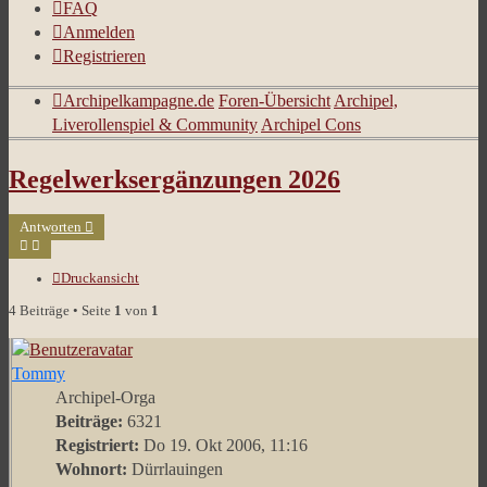
FAQ
Anmelden
Registrieren
Archipelkampagne.de
Foren-Übersicht
Archipel,
Liverollenspiel & Community
Archipel Cons
Regelwerksergänzungen 2026
Antworten
Druckansicht
4 Beiträge • Seite
1
von
1
Tommy
Archipel-Orga
Beiträge:
6321
Registriert:
Do 19. Okt 2006, 11:16
Wohnort:
Dürrlauingen