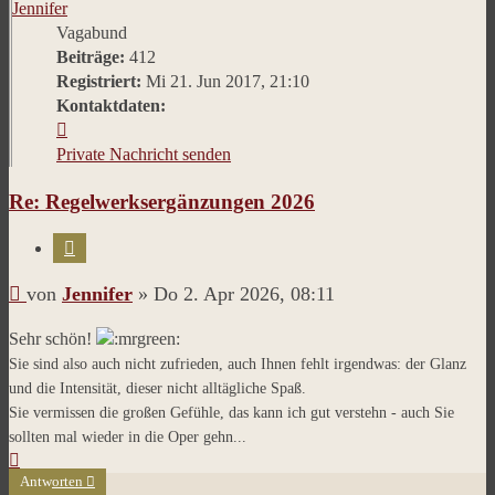
Jennifer
Vagabund
Beiträge:
412
Registriert:
Mi 21. Jun 2017, 21:10
Kontaktdaten:
Kontaktdaten
von
Private Nachricht senden
Jennifer
Re: Regelwerksergänzungen 2026
Zitieren
Beitrag
von
Jennifer
»
Do 2. Apr 2026, 08:11
Sehr schön!
Sie sind also auch nicht zufrieden, auch Ihnen fehlt irgendwas: der Glanz
und die Intensität, dieser nicht alltägliche Spaß.
Sie vermissen die großen Gefühle, das kann ich gut verstehn - auch Sie
sollten mal wieder in die Oper gehn...
Nach
oben
Antworten