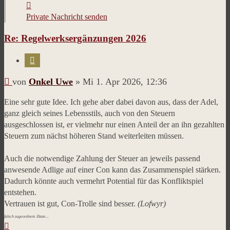
Kontaktdaten
von
Private Nachricht senden
Onkel
Re: Regelwerksergänzungen 2026
Uwe
Zitieren
Beitrag
von
Onkel Uwe
»
Mi 1. Apr 2026, 12:36
Eine sehr gute Idee. Ich gehe aber dabei davon aus, dass der Adel,
ganz gleich seines Lebensstils, auch von den Steuern
ausgeschlossen ist, er vielmehr nur einen Anteil der an ihn gezahlten
Steuern zum nächst höheren Stand weiterleiten müssen.
Auch die notwendige Zahlung der Steuer an jeweils passend
anwesende Adlige auf einer Con kann das Zusammenspiel stärken.
Dadurch könnte auch vermehrt Potential für das Konfliktspiel
entstehen.
Vertrauen ist gut, Con-Trolle sind besser.
(Lofwyr)
falsch zugeordnete Zitate...
Nach