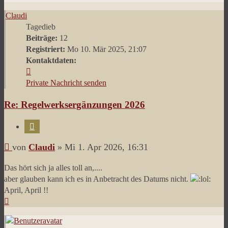
oben
Claudi
Tagedieb
Beiträge:
12
Registriert:
Mo 10. Mär 2025, 21:07
Kontaktdaten:
Kontaktdaten
von
Private Nachricht senden
Claudi
Re: Regelwerksergänzungen 2026
Zitieren
Beitrag
von
Claudi
»
Mi 1. Apr 2026, 16:31
Das hört sich ja alles toll an,....
aber glauben kann ich es in Anbetracht des Datums nicht.
April, April !!
Nach
oben