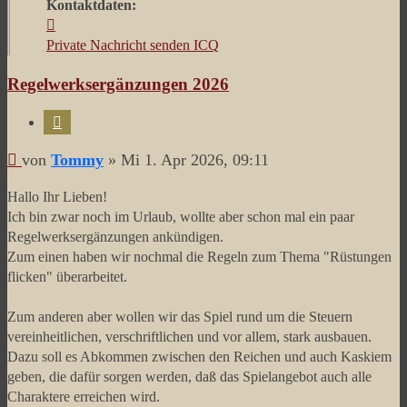
Kontaktdaten:
Kontaktdaten
von
Private Nachricht senden
ICQ
Tommy
Regelwerksergänzungen 2026
Zitieren
Beitrag
von
Tommy
»
Mi 1. Apr 2026, 09:11
Hallo Ihr Lieben!
Ich bin zwar noch im Urlaub, wollte aber schon mal ein paar
Regelwerksergänzungen ankündigen.
Zum einen haben wir nochmal die Regeln zum Thema "Rüstungen
flicken" überarbeitet.
Zum anderen aber wollen wir das Spiel rund um die Steuern
vereinheitlichen, verschriftlichen und vor allem, stark ausbauen.
Dazu soll es Abkommen zwischen den Reichen und auch Kaskiem
geben, die dafür sorgen werden, daß das Spielangebot auch alle
Charaktere erreichen wird.