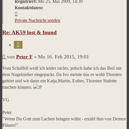
Registriert:
Mo 25. Mai 2009, 14:39
Kontaktdaten:
Kontaktdaten
von
Private Nachricht senden
Peter
Re: AK59 lost & found
F
Zitieren
Beitrag
von
Peter F
»
Mo 16. Feb 2015, 19:01
Vom Schaffell weiß ich leider nichts, jedoch habe ich das Beil mit
dem Nagelzieher eingepackt. Da Ivo meinte das es wohl Thorsten
gehört und wir dann ein Katja,Martin, Esther, Thorsten Stafette
machen können.
VG
Peter
"Wenn Du Gott zum Lachen bringen willst - erzähl ihm von Deinen
Plänen!"