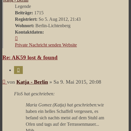
Legende
Beiträge:
1715
Registriert:
So 5. Aug 2012, 21:43
Wohnort:
Berlin-Lichtenberg
Kontaktdaten:
Kontaktdaten
von
Private Nachricht senden
Website
Katja
Re: AK59 lost & found
-
Berlin
Zitieren
Beitrag
von
Katja - Berlin
»
Sa 9. Mai 2015, 20:08
FloS hat geschrieben:
Maria Gomez (Katja) hat geschrieben:
wir
haben ein helles Schaffell vergessen, es
befand sich nachts meist auf dem Stuhl am
Ofen und tags auf der Terrassenmauer...
Mäh.