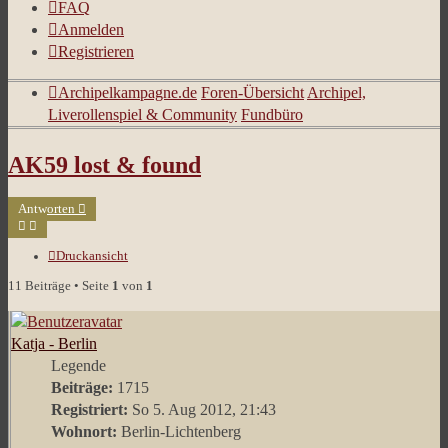
FAQ
Anmelden
Registrieren
Archipelkampagne.de
Foren-Übersicht
Archipel,
Liverollenspiel & Community
Fundbüro
AK59 lost & found
Antworten
Druckansicht
11 Beiträge • Seite
1
von
1
Katja - Berlin
Legende
Beiträge:
1715
Registriert:
So 5. Aug 2012, 21:43
Wohnort:
Berlin-Lichtenberg