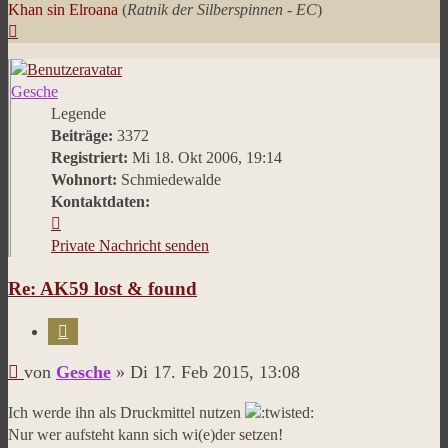
Khan sin Elroana
(
Ratnik der Silberspinnen - EC
)
Nach
oben
Gesche
Legende
Beiträge:
3372
Registriert:
Mi 18. Okt 2006, 19:14
Wohnort:
Schmiedewalde
Kontaktdaten:
Kontaktdaten
von
Private Nachricht senden
Gesche
Re: AK59 lost & found
Zitieren
Beitrag
von
Gesche
»
Di 17. Feb 2015, 13:08
Ich werde ihn als Druckmittel nutzen
Nur wer aufsteht kann sich wi(e)der setzen!