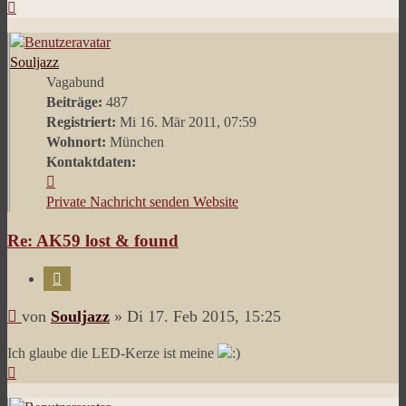
Nach
oben
Souljazz
Vagabund
Beiträge:
487
Registriert:
Mi 16. Mär 2011, 07:59
Wohnort:
München
Kontaktdaten:
Kontaktdaten
von
Private Nachricht senden
Website
Souljazz
Re: AK59 lost & found
Zitieren
Beitrag
von
Souljazz
»
Di 17. Feb 2015, 15:25
Ich glaube die LED-Kerze ist meine
Nach
oben