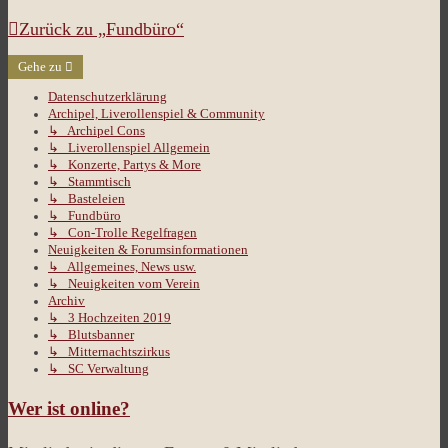
Zurück zu „Fundbüro“
Gehe zu
Datenschutzerklärung
Archipel, Liverollenspiel & Community
↳ Archipel Cons
↳ Liverollenspiel Allgemein
↳ Konzerte, Partys & More
↳ Stammtisch
↳ Basteleien
↳ Fundbüro
↳ Con-Trolle Regelfragen
Neuigkeiten & Forumsinformationen
↳ Allgemeines, News usw.
↳ Neuigkeiten vom Verein
Archiv
↳ 3 Hochzeiten 2019
↳ Blutsbanner
↳ Mitternachtszirkus
↳ SC Verwaltung
Wer ist online?