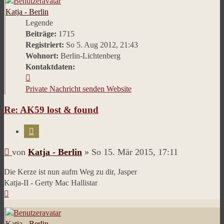
Katja - Berlin
Legende
Beiträge:
1715
Registriert:
So 5. Aug 2012, 21:43
Wohnort:
Berlin-Lichtenberg
Kontaktdaten:
Kontaktdaten
von
Private Nachricht senden
Website
Katja
Re: AK59 lost & found
-
Berlin
Zitieren
Beitrag
von
Katja - Berlin
»
So 15. Mär 2015, 17:11
Die Kerze ist nun aufm Weg zu dir, Jasper
Katja-II - Gerty Mac Hallistar
Nach
oben
Katja - Berlin