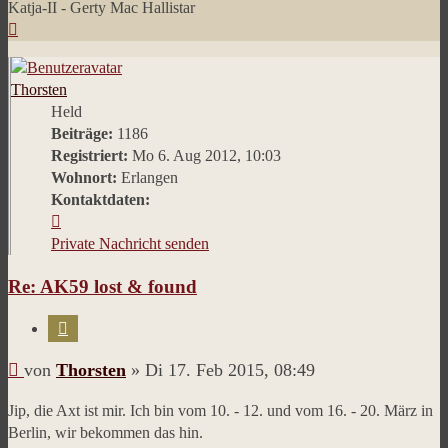
Katja-II - Gerty Mac Hallistar
Nach
oben
Thorsten
Held
Beiträge:
1186
Registriert:
Mo 6. Aug 2012, 10:03
Wohnort:
Erlangen
Kontaktdaten:
Kontaktdaten
von
Private Nachricht senden
Thorsten
Re: AK59 lost & found
Zitieren
Beitrag
von
Thorsten
»
Di 17. Feb 2015, 08:49
Jip, die Axt ist mir. Ich bin vom 10. - 12. und vom 16. - 20. März in
Berlin, wir bekommen das hin.