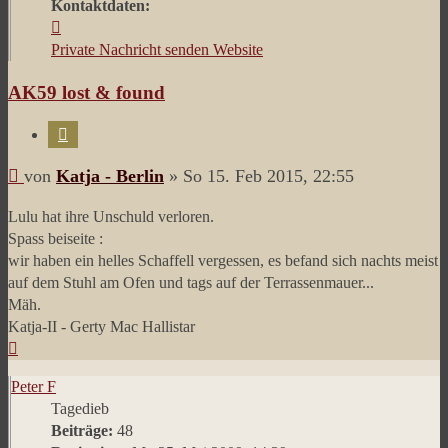
Kontaktdaten:
Kontaktdaten
von
Private Nachricht senden
Website
Katja
AK59 lost & found
-
Berlin
Zitieren
Beitrag
von
Katja - Berlin
»
So 15. Feb 2015, 22:55
Lulu hat ihre Unschuld verloren.
Spass beiseite :
wir haben ein helles Schaffell vergessen, es befand sich nachts meist
auf dem Stuhl am Ofen und tags auf der Terrassenmauer...
Mäh.
Katja-II - Gerty Mac Hallistar
Nach
oben
Peter F
Tagedieb
Beiträge:
48