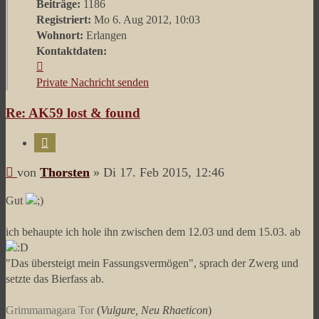
Beiträge:
1186
Registriert:
Mo 6. Aug 2012, 10:03
Wohnort:
Erlangen
Kontaktdaten:
Kontaktdaten
von
Private Nachricht senden
Thorsten
Re: AK59 lost & found
Zitieren
Beitrag
von
Thorsten
»
Di 17. Feb 2015, 12:46
Gut
ich behaupte ich hole ihn zwischen dem 12.03 und dem 15.03. ab
"Das übersteigt mein Fassungsvermögen", sprach der Zwerg und
setzte das Bierfass ab.
Grimmamagara Tor
(
Vulgure, Neu Rhaeticon
)