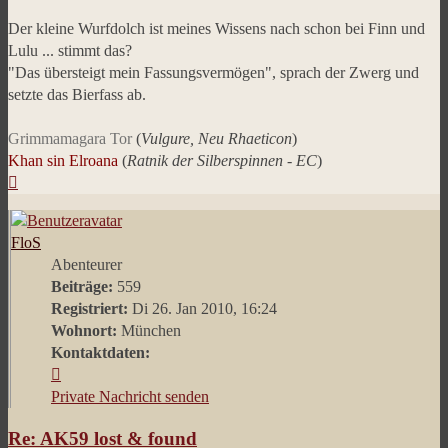
Der kleine Wurfdolch ist meines Wissens nach schon bei Finn und
Lulu ... stimmt das?
"Das übersteigt mein Fassungsvermögen", sprach der Zwerg und
setzte das Bierfass ab.
Grimmamagara Tor
(
Vulgure, Neu Rhaeticon
)
Khan sin Elroana
(
Ratnik der Silberspinnen - EC
)
Nach
oben
FloS
Abenteurer
Beiträge:
559
Registriert:
Di 26. Jan 2010, 16:24
Wohnort:
München
Kontaktdaten:
Kontaktdaten
von
Private Nachricht senden
FloS
Re: AK59 lost & found