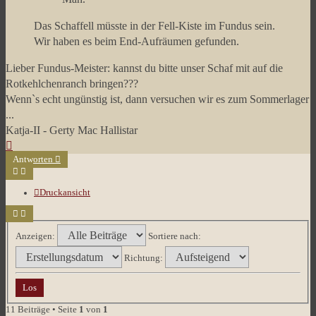
Das Schaffell müsste in der Fell-Kiste im Fundus sein.
Wir haben es beim End-Aufräumen gefunden.
Lieber Fundus-Meister: kannst du bitte unser Schaf mit auf die
Rotkehlchenranch bringen???
Wenn`s echt ungünstig ist, dann versuchen wir es zum Sommerlager
...
Katja-II - Gerty Mac Hallistar
Nach
oben
Antworten
Druckansicht
Anzeigen:
Sortiere nach:
Richtung:
11 Beiträge • Seite
1
von
1