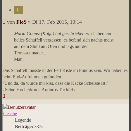
Zitieren
Beitrag
von
FloS
»
Di 17. Feb 2015, 10:14
Maria Gomez (Katja) hat geschrieben:
wir haben ein
helles Schaffell vergessen, es befand sich nachts meist
auf dem Stuhl am Ofen und tags auf der
Terrassenmauer...
Mäh.
Das Schaffell müsste in der Fell-Kiste im Fundus sein. Wir haben es
beim End-Aufräumen gefunden.
"Und da, da wurde mir klar, dass die Kacke Scheisse ist!"
- Seine Hocherkoren Anduros Tuchfels
Nach
oben
Gesche
Legende
Beiträge:
3372