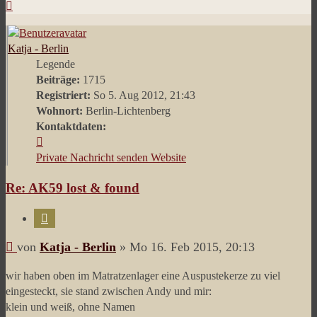
Nach
oben
Katja - Berlin
Legende
Beiträge:
1715
Registriert:
So 5. Aug 2012, 21:43
Wohnort:
Berlin-Lichtenberg
Kontaktdaten:
Kontaktdaten
von
Private Nachricht senden
Website
Katja
Re: AK59 lost & found
-
Berlin
Zitieren
Beitrag
von
Katja - Berlin
»
Mo 16. Feb 2015, 20:13
wir haben oben im Matratzenlager eine Auspustekerze zu viel
eingesteckt, sie stand zwischen Andy und mir:
klein und weiß, ohne Namen