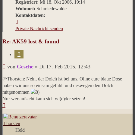
Registriert:
Mi 18. Okt 2006, 19:14
Wohnort:
Schmiedewalde
Kontaktdaten:
Kontaktdaten
von
Private Nachricht senden
Gesche
Re: AK59 lost & found
Zitieren
Beitrag
von
Gesche
»
Di 17. Feb 2015, 12:43
@Thorsten: Nein, der Dolch ist bei uns. Ohne eure blaue Dose
haben wir uns so einsam gefühlt und deswegen den Dolch
mitgenommen
Nur wer aufsteht kann sich wi(e)der setzen!
Nach
oben
Thorsten
Held