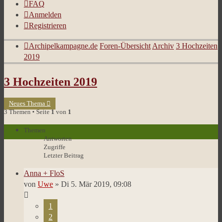
FAQ
Anmelden
Registrieren
Archipelkampagne.de
Foren-Übersicht
Archiv
3 Hochzeiten
2019
3 Hochzeiten 2019
Neues Thema
3 Themen • Seite
1
von
1
Themen
Antworten
Zugriffe
Letzter Beitrag
Anna + FloS
von
Uwe
»
Di 5. Mär 2019, 09:08
1
2