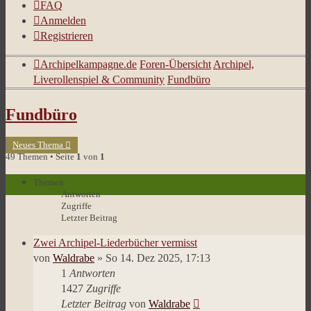
FAQ
Anmelden
Registrieren
Archipelkampagne.de
Foren-Übersicht
Archipel,
Liverollenspiel & Community
Fundbüro
Fundbüro
Neues Thema
49 Themen • Seite
1
von
1
Themen
Antworten
Zugriffe
Letzter Beitrag
Zwei Archipel-Liederbücher vermisst
von
Waldrabe
»
So 14. Dez 2025, 17:13
1
Antworten
1427
Zugriffe
Letzter Beitrag
von
Waldrabe