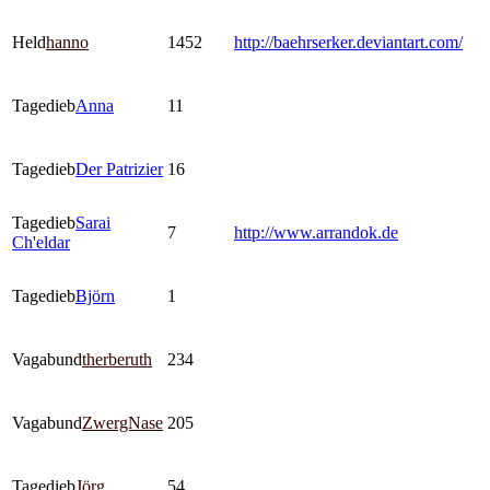
Held
hanno
1452
http://baehrserker.deviantart.com/
Tagedieb
Anna
11
Tagedieb
Der Patrizier
16
Tagedieb
Sarai
7
http://www.arrandok.de
Ch'eldar
Tagedieb
Björn
1
Vagabund
therberuth
234
Vagabund
ZwergNase
205
Tagedieb
Jörg
54