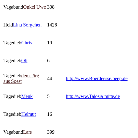
Vagabund
Onkel Uwe
308
Held
Lina Sorgchen
1426
Tagedieb
Chris
19
Tagedieb
Oli
6
Tagedieb
dem Jörg
44
http://www.Boerdeesse.beep.de
aus Soest
Tagedieb
Menk
5
http://www.Talosia-mitte.de
Tagedieb
Helmut
16
Vagabund
Lars
399