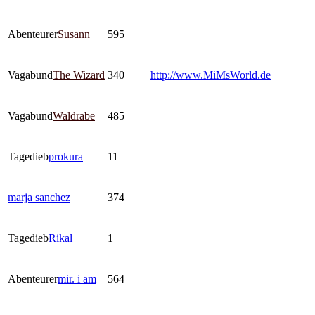
Abenteurer
Susann
595
Vagabund
The Wizard
340
http://www.MiMsWorld.de
Vagabund
Waldrabe
485
Tagedieb
prokura
11
marja sanchez
374
Tagedieb
Rikal
1
Abenteurer
mir. i am
564