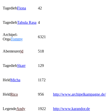
Tagedieb
Fiona
42
Tagedieb
Tabula Rasa
4
Archipel-
6321
Orga
Tommy
Abenteurer
jd
518
Tagedieb
Skarr
129
Held
Micha
1172
Held
Rico
956
http://www.archipelkampagne.de/
Legende
Andy
1922
http://www.karandor.de