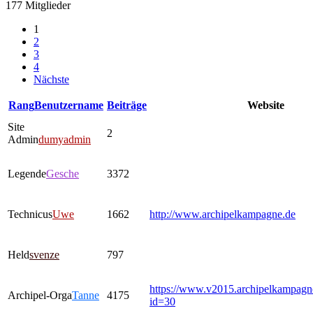
177 Mitglieder
1
2
3
4
Nächste
Rang
Benutzername
Beiträge
Website
Site
2
Admin
dumyadmin
Legende
Gesche
3372
Technicus
Uwe
1662
http://www.archipelkampagne.de
Held
svenze
797
https://www.v2015.archipelkampagn
Archipel-Orga
Tanne
4175
id=30