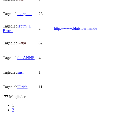
Tagedieb
morgaine
23
Tagedieb
Hptm. I.
2
http://www.blutstuermer.de
Brock
Tagedieb
Katja
82
Tagedieb
die ANNE
4
Tagedieb
susi
1
Tagedieb
Ulrich
11
177 Mitglieder
1
2