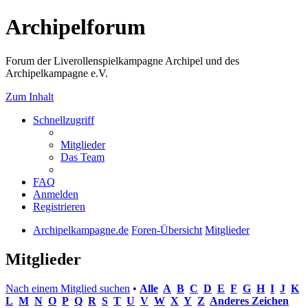
Archipelforum
Forum der Liverollenspielkampagne Archipel und des
Archipelkampagne e.V.
Zum Inhalt
Schnellzugriff
Mitglieder
Das Team
FAQ
Anmelden
Registrieren
Archipelkampagne.de
Foren-Übersicht
Mitglieder
Mitglieder
Nach einem Mitglied suchen
•
Alle
A
B
C
D
E
F
G
H
I
J
K
L
M
N
O
P
Q
R
S
T
U
V
W
X
Y
Z
Anderes Zeichen