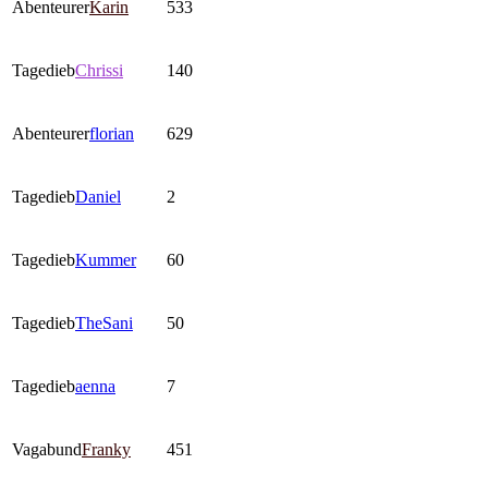
Abenteurer
Karin
533
Tagedieb
Chrissi
140
Abenteurer
florian
629
Tagedieb
Daniel
2
Tagedieb
Kummer
60
Tagedieb
TheSani
50
Tagedieb
aenna
7
Vagabund
Franky
451