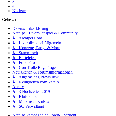
3
4
Nächste
Gehe zu
Datenschutzerklärung
Archipel, Liverollenspiel & Community
↳ Archipel Cons
↳ Liverollenspiel Allgemein
↳ Konzerte, Partys & More
↳ Stammtisch
↳ Basteleien
↳ Fundbüro
↳ Con-Trolle Regelfragen
Neuigkeiten & Forumsinformationen
↳ Allgemeines, News usw.
↳ Neuigkeiten vom Verein
Archiv
↳ 3 Hochzeiten 2019
↳ Blutsbanner
↳ Mitternachtszirkus
↳ SC Verwaltung
Archipelkampagne.de
Foren-Übersicht