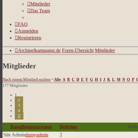
Mitglieder
Das Team
FAQ
Anmelden
Registrieren
Archipelkampagne.de
Foren-Übersicht
Mitglieder
Mitglieder
Nach einem Mitglied suchen
•
Alle
A
B
C
D
E
F
G
H
I
J
K
L
M
N
O
P
177 Mitglieder
1
2
3
4
Nächste
Rang
Benutzername
Beiträge
Webs
Site Admin
dumyadmin
2