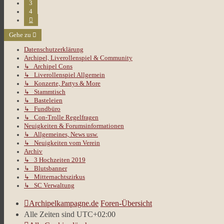
3
4
Nächste
Gehe zu
Datenschutzerklärung
Archipel, Liverollenspiel & Community
↳ Archipel Cons
↳ Liverollenspiel Allgemein
↳ Konzerte, Partys & More
↳ Stammtisch
↳ Basteleien
↳ Fundbüro
↳ Con-Trolle Regelfragen
Neuigkeiten & Forumsinformationen
↳ Allgemeines, News usw.
↳ Neuigkeiten vom Verein
Archiv
↳ 3 Hochzeiten 2019
↳ Blutsbanner
↳ Mitternachtszirkus
↳ SC Verwaltung
Archipelkampagne.de
Foren-Übersicht
Alle Zeiten sind
UTC+02:00