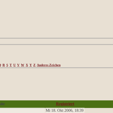
Q
R
S
T
U
V
W
X
Y
Z
Anderes Zeichen
ite
Registriert
Mi 18. Okt 2006, 18:39