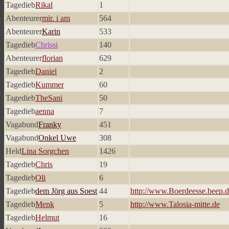
Tagedieb
Rikal
1
Abenteurer
mir. i am
564
Abenteurer
Karin
533
Tagedieb
Chrissi
140
Abenteurer
florian
629
Tagedieb
Daniel
2
Tagedieb
Kummer
60
Tagedieb
TheSani
50
Tagedieb
aenna
7
Vagabund
Franky
451
Vagabund
Onkel Uwe
308
Held
Lina Sorgchen
1426
Tagedieb
Chris
19
Tagedieb
Oli
6
Tagedieb
dem Jörg aus Soest
44
http://www.Boerdeesse.beep.
Tagedieb
Menk
5
http://www.Talosia-mitte.de
Tagedieb
Helmut
16