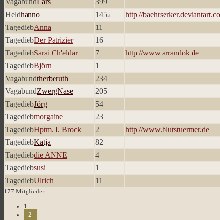
Vagabund
Lars
399
Held
hanno
1452
http://baehrserker.deviantart.c
Tagedieb
Anna
11
Tagedieb
Der Patrizier
16
Tagedieb
Sarai Ch'eldar
7
http://www.arrandok.de
Tagedieb
Björn
1
Vagabund
therberuth
234
Vagabund
ZwergNase
205
Tagedieb
Jörg
54
Tagedieb
morgaine
23
Tagedieb
Hptm. I. Brock
2
http://www.blutstuermer.de
Tagedieb
Katja
82
Tagedieb
die ANNE
4
Tagedieb
susi
1
Tagedieb
Ulrich
11
177 Mitglieder
1
2