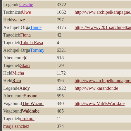
Legende
Gesche
3372
Technicus
Uwe
1662
http://www.archipelkampagne
Held
svenze
797
Archipel-Orga
Tanne
4175
https://www.v2015.archipelk
Tagedieb
Fiona
42
Tagedieb
Tabula Rasa
4
Archipel-Orga
Tommy
6321
Abenteurer
jd
518
Tagedieb
Skarr
129
Held
Micha
1172
Held
Rico
956
http://www.archipelkampagne.
Legende
Andy
1922
http://www.karandor.de
Abenteurer
Susann
595
Vagabund
The Wizard
340
http://www.MiMsWorld.de
Vagabund
Waldrabe
485
Tagedieb
prokura
11
marja sanchez
374